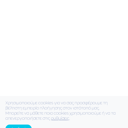
enerel.ltd@gmail.com
Newsletter
Χρησιμοποιούμε cookies για να σας προσφέρουμε τη
βέλτιστη εμπειρία πλοήγησης στον ιστότοπό μας.
Μπορείτε να μάθετε ποια cookies χρησιμοποιούμε ή να τα
Πολιτική απορρήτου
απενεργοποιήσετε στις
ρυθμίσεις
.
by
mikethekaz