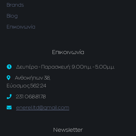
Brands
Blog
Επικοινωνία
Επικοινωνία
Δευτέρα - Παρασκευή: 9.00π.μ. - 5.00μ.μ.
Ανθοκήπων 38,
Εύοσμος 562 24
231 068 8178
enerel.ltd@gmail.com
Newsletter