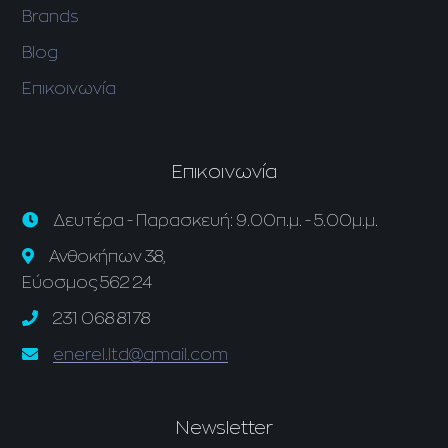
Brands
Blog
Επικοινωνία
Επικοινωνία
Δευτέρα - Παρασκευή: 9.00π.μ. - 5.00μ.μ.
Ανθοκήπων 38,
Εύοσμος 562 24
231 068 8178
enerel.ltd@gmail.com
Newsletter