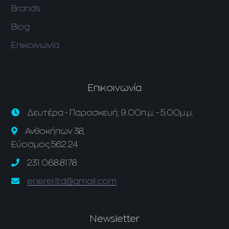
Brands
Blog
Επικοινωνία
Επικοινωνία
Δευτέρα - Παρασκευή: 9.00π.μ. - 5.00μ.μ.
Ανθοκήπων 38,
Εύοσμος 562 24
231 068 8178
enerel.ltd@gmail.com
Newsletter