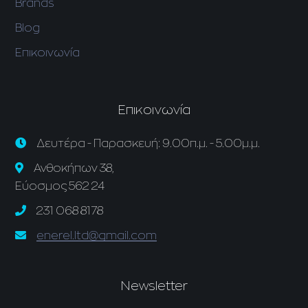
Brands
Blog
Επικοινωνία
Επικοινωνία
Δευτέρα - Παρασκευή: 9.00π.μ. - 5.00μ.μ.
Ανθοκήπων 38,
Εύοσμος 562 24
231 068 8178
enerel.ltd@gmail.com
Newsletter