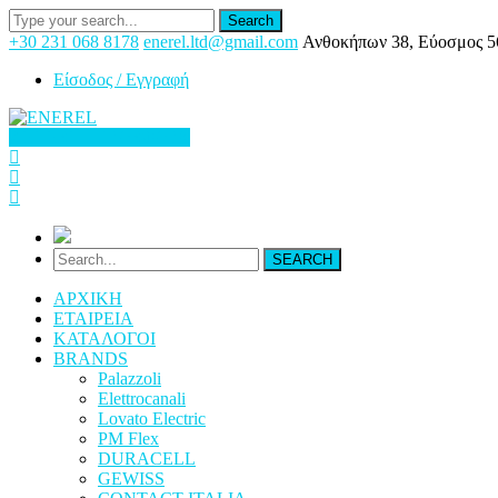
Search
+30 231 068 8178
enerel.ltd@gmail.com
Ανθοκήπων 38, Εύοσμος 5
Είσοδος / Εγγραφή
Facebook
Twitter
LinkedIn
Instagram
Profile
Profile
Profile
Profile
ΖΗΤΗΣΤΕ ΠΡΟΣΦΟΡΑ
SEARCH
ΑΡΧΙΚΗ
ΕΤΑΙΡΕΙΑ
ΚΑΤΑΛΟΓΟΙ
BRANDS
Palazzoli
Elettrocanali
Lovato Electric
PM Flex
DURACELL
GEWISS