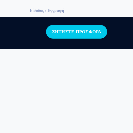
Facebook
Twitter
LinkedIn
Instagram
Είσοδος / Εγγραφή
Profile
Profile
Profile
Profile
ΖΗΤΗΣΤΕ ΠΡΟΣΦΟΡΑ
.