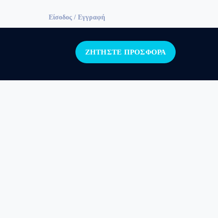
Facebook
Twitter
LinkedIn
Instagram
Είσοδος / Εγγραφή
Profile
Profile
Profile
Profile
ΖΗΤΗΣΤΕ ΠΡΟΣΦΟΡΑ
.