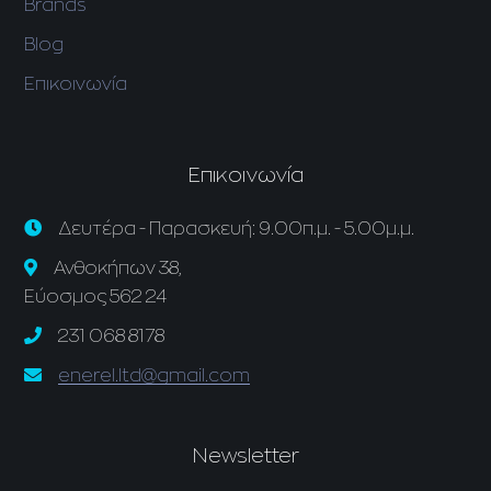
Brands
Blog
Επικοινωνία
Επικοινωνία
Δευτέρα - Παρασκευή: 9.00π.μ. - 5.00μ.μ.
Ανθοκήπων 38,
Εύοσμος 562 24
231 068 8178
enerel.ltd@gmail.com
Newsletter