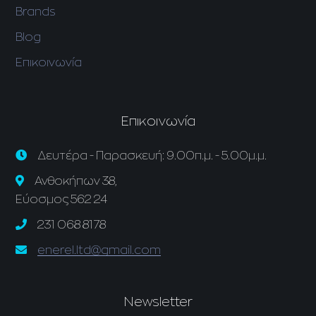
Brands
Blog
Επικοινωνία
Επικοινωνία
Δευτέρα - Παρασκευή: 9.00π.μ. - 5.00μ.μ.
Ανθοκήπων 38,
Εύοσμος 562 24
231 068 8178
enerel.ltd@gmail.com
Newsletter