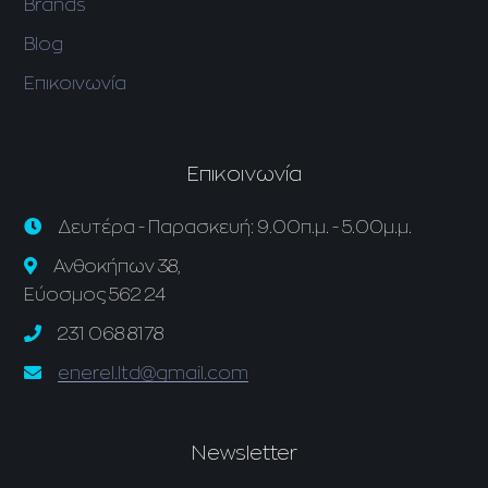
Brands
Blog
Επικοινωνία
Επικοινωνία
Δευτέρα - Παρασκευή: 9.00π.μ. - 5.00μ.μ.
Ανθοκήπων 38,
Εύοσμος 562 24
231 068 8178
enerel.ltd@gmail.com
Newsletter