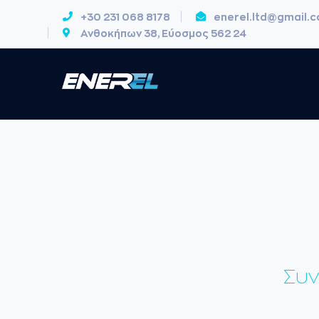
+30 231 068 8178
enerel.ltd@gmail.
Ανθοκήπων 38, Εύοσμος 562 24
Συν