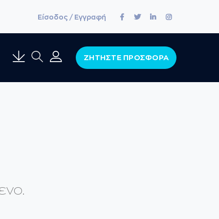
Facebook
Twitter
LinkedIn
Instagram
Είσοδος / Εγγραφή
Profile
Profile
Profile
Profile
ΖΗΤΗΣΤΕ ΠΡΟΣΦΟΡΑ
ενο.