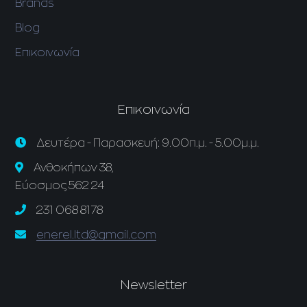
Brands
Blog
Επικοινωνία
Επικοινωνία
Δευτέρα - Παρασκευή: 9.00π.μ. - 5.00μ.μ.
Ανθοκήπων 38,
Εύοσμος 562 24
231 068 8178
enerel.ltd@gmail.com
Newsletter