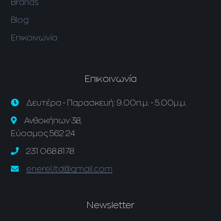
Brands
Blog
Επικοινωνία
Επικοινωνία
Δευτέρα - Παρασκευή: 9.00π.μ. - 5.00μ.μ.
Ανθοκήπων 38,
Εύοσμος 562 24
231 068 8178
enerel.ltd@gmail.com
Newsletter