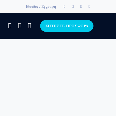
Facebook
Twitter
LinkedIn
Instagram
Είσοδος / Εγγραφή
Profile
Profile
Profile
Profile
ΖΗΤΗΣΤΕ ΠΡΟΣΦΟΡΑ
.