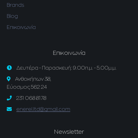
Brands
Blog
Επικοινωνία
Επικοινωνία
Δευτέρα - Παρασκευή: 9.00π.μ. - 5.00μ.μ.
Ανθοκήπων 38,
Εύοσμος 562 24
231 068 8178
enerel.ltd@gmail.com
Newsletter