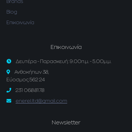
Brands
Blog
Επικοινωνία
Επικοινωνία
Δευτέρα - Παρασκευή: 9.00π.μ. - 5.00μ.μ.
Ανθοκήπων 38,
Εύοσμος 562 24
231 068 8178
enerel.ltd@gmail.com
Newsletter