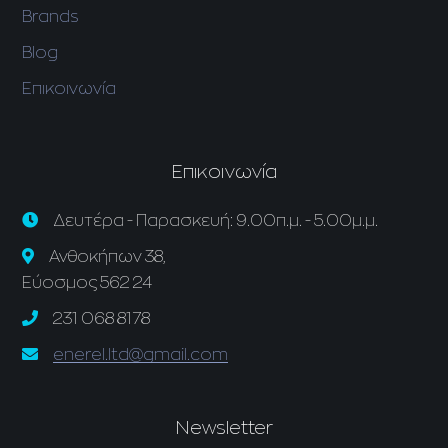
Brands
Blog
Επικοινωνία
Επικοινωνία
Δευτέρα - Παρασκευή: 9.00π.μ. - 5.00μ.μ.
Ανθοκήπων 38,
Εύοσμος 562 24
231 068 8178
enerel.ltd@gmail.com
Newsletter