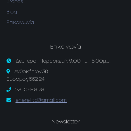
Brands
Blog
Επικοινωνία
Επικοινωνία
Δευτέρα - Παρασκευή: 9.00π.μ. - 5.00μ.μ.
Ανθοκήπων 38,
Εύοσμος 562 24
231 068 8178
enerel.ltd@gmail.com
Newsletter