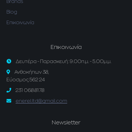
Brands
Blog
Επικοινωνία
Επικοινωνία
Δευτέρα - Παρασκευή: 9.00π.μ. - 5.00μ.μ.
Ανθοκήπων 38,
Εύοσμος 562 24
231 068 8178
enerel.ltd@gmail.com
Newsletter